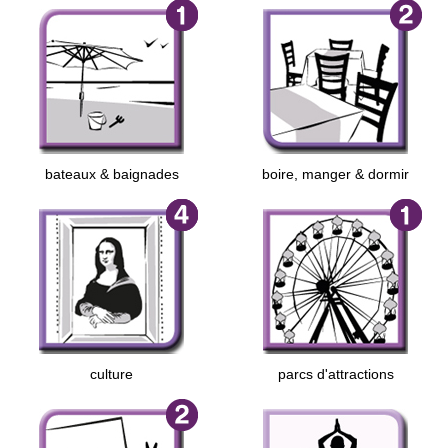
bateaux & baignades
boire, manger & dormir
culture
parcs d'attractions