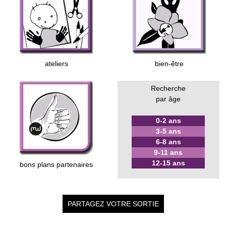
ateliers
bien-être
Recherche
par âge
0-2 ans
3-5 ans
6-8 ans
9-11 ans
12-15 ans
bons plans partenaires
PARTAGEZ VOTRE SORTIE