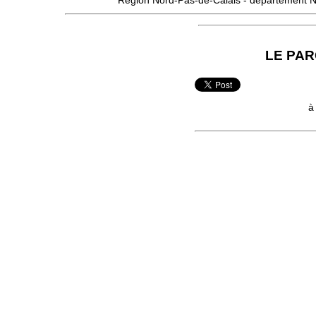
Région
Nord-Pas-de-Calais
- département
N
LE PAR
à