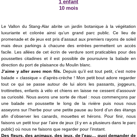
1 enfant
10 mois
Le Vallon du Stang-Alar abrite un jardin botanique à la végétation
luxuriante et colorée ainsi qu’un grand parc public. Ce lieu de
promenade et de jeux est pris d’assaut aux premiers rayons de soleil
mais deux parkings à chacune des entrées permettent un accès
facile. Les allées de cet écrin de verdure sont praticables pour des
poussettes citadines et il est possible de poursuivre la balade en
direction du port de plaisance du Moulin blanc.
J’aime y aller avec mon fils.
Depuis qu’il est tout petit, c’est notre
balade « classique » d’après-crèche ! Mon petit bout adore regarder
tout ce qui se passe autour de lui alors les passants, joggeurs,
trottinettes, enfants à vélo et chiens en laisse ne cessent d’assouvir
sa curiosité. Nous avons une sorte de rituel : nous commençons par
une balade en poussette le long de la rivière puis nous nous
asseyons sur l’herbe pour une petite pause au bord d’un des étangs
afin d’observer les canards, mouettes et hérons. Pour finir, nous
faisons un petit tour par l’aire de jeux (il y en a plusieurs dans le parc
public) où nous ne faisons que regarder pour l’instant.
Des fleurs, des animaux, des jeux, de l’eau… quoi demander de