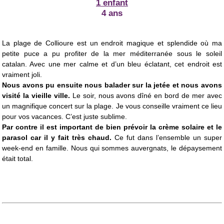
1 enfant
4 ans
La plage de Collioure est un endroit magique et splendide où ma
petite puce a pu profiter de la mer méditerranée sous le soleil
catalan. Avec une mer calme et d’un bleu éclatant, cet endroit est
vraiment joli.
Nous avons pu ensuite nous balader sur la jetée et nous avons
visité la vieille ville.
Le soir, nous avons dîné en bord de mer avec
un magnifique concert sur la plage. Je vous conseille vraiment ce lieu
pour vos vacances. C’est juste sublime.
Par contre il est important de bien prévoir la crème solaire et le
parasol car il y fait très chaud.
Ce fut dans l’ensemble un super
week-end en famille. Nous qui sommes auvergnats, le dépaysement
était total.