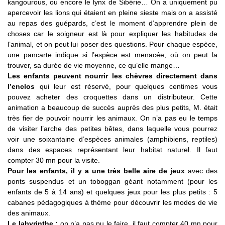
kangourous, ou encore le lynx de Sibérie… On a uniquement pu
apercevoir les lions qui étaient en pleine sieste mais on a assisté
au repas des guépards, c’est le moment d’apprendre plein de
choses car le soigneur est là pour expliquer les habitudes de
l’animal, et on peut lui poser des questions. Pour chaque espèce,
une pancarte indique si l’espèce est menacée, où on peut la
trouver, sa durée de vie moyenne, ce qu’elle mange…
Les enfants peuvent nourrir les chèvres directement dans
l’enclos
qui leur est réservé, pour quelques centimes vous
pouvez acheter des croquettes dans un distributeur. Cette
animation a beaucoup de succès auprès des plus petits, M. était
très fier de pouvoir nourrir les animaux. On n’a pas eu le temps
de visiter l’arche des petites bêtes, dans laquelle vous pourrez
voir une soixantaine d’espèces animales (amphibiens, reptiles)
dans des espaces représentant leur habitat naturel. Il faut
compter 30 mn pour la visite.
Pour les enfants, il y a une très belle aire de jeux
avec des
ponts suspendus et un toboggan géant notamment (pour les
enfants de 5 à 14 ans) et quelques jeux pour les plus petits : 5
cabanes pédagogiques à thème pour découvrir les modes de vie
des animaux.
Le labyrinthe :
on n’a pas pu le faire, il faut compter 40 mn pour