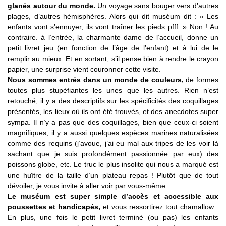
glanés autour du monde.
Un voyage sans bouger vers d’autres
plages, d’autres hémisphères. Alors qui dit muséum dit : « Les
enfants vont s’ennuyer, ils vont traîner les pieds pfff. » Non ! Au
contraire. à l’entrée, la charmante dame de l’accueil, donne un
petit livret jeu (en fonction de l’âge de l’enfant) et à lui de le
remplir au mieux. Et en sortant, s’il pense bien à rendre le crayon
papier, une surprise vient couronner cette visite.
Nous sommes entrés dans un monde de couleurs,
de formes
toutes plus stupéfiantes les unes que les autres. Rien n’est
retouché, il y a des descriptifs sur les spécificités des coquillages
présentés, les lieux où ils ont été trouvés, et des anecdotes super
sympa. Il n’y a pas que des coquillages, bien que ceux-ci soient
magnifiques, il y a aussi quelques espèces marines naturalisées
comme des requins (j’avoue, j’ai eu mal aux tripes de les voir là
sachant que je suis profondément passionnée par eux) des
poissons globe, etc. Le truc le plus insolite qui nous a marqué est
une huître de la taille d’un plateau repas ! Plutôt que de tout
dévoiler, je vous invite à aller voir par vous-même.
Le muséum est super simple d’accès et accessible aux
poussettes et handicapés,
et vous ressortirez tout chamallow .
En plus, une fois le petit livret terminé (ou pas) les enfants