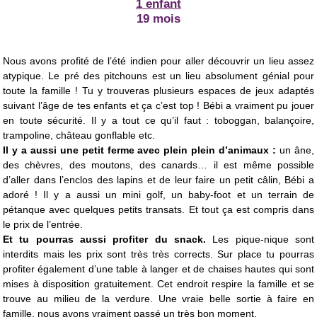
1 enfant
19 mois
Nous avons profité de l’été indien pour aller découvrir un lieu assez
atypique. Le pré des pitchouns est un lieu absolument génial pour
toute la famille ! Tu y trouveras plusieurs espaces de jeux adaptés
suivant l’âge de tes enfants et ça c’est top ! Bébi a vraiment pu jouer
en toute sécurité. Il y a tout ce qu’il faut : toboggan, balançoire,
trampoline, château gonflable etc.
Il y a aussi une petit ferme avec plein plein d’animaux :
un âne,
des chèvres, des moutons, des canards… il est même possible
d’aller dans l’enclos des lapins et de leur faire un petit câlin, Bébi a
adoré ! Il y a aussi un mini golf, un baby-foot et un terrain de
pétanque avec quelques petits transats. Et tout ça est compris dans
le prix de l’entrée.
Et tu pourras aussi profiter du snack.
Les pique-nique sont
interdits mais les prix sont très très corrects. Sur place tu pourras
profiter également d’une table à langer et de chaises hautes qui sont
mises à disposition gratuitement. Cet endroit respire la famille et se
trouve au milieu de la verdure. Une vraie belle sortie à faire en
famille, nous avons vraiment passé un très bon moment.