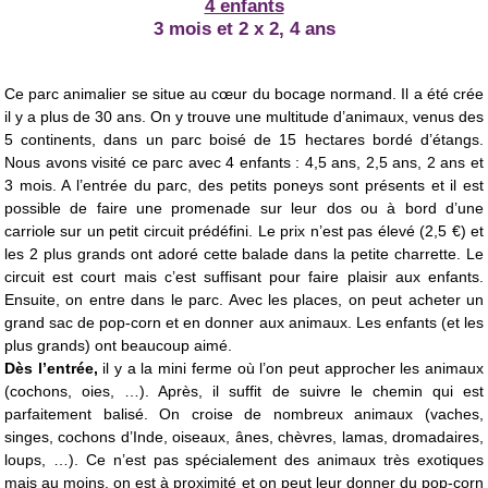
4 enfants
3 mois et 2 x 2, 4 ans
Ce parc animalier se situe au cœur du bocage normand. Il a été crée
il y a plus de 30 ans. On y trouve une multitude d’animaux, venus des
5 continents, dans un parc boisé de 15 hectares bordé d’étangs.
Nous avons visité ce parc avec 4 enfants : 4,5 ans, 2,5 ans, 2 ans et
3 mois. A l’entrée du parc, des petits poneys sont présents et il est
possible de faire une promenade sur leur dos ou à bord d’une
carriole sur un petit circuit prédéfini. Le prix n’est pas élevé (2,5 €) et
les 2 plus grands ont adoré cette balade dans la petite charrette. Le
circuit est court mais c’est suffisant pour faire plaisir aux enfants.
Ensuite, on entre dans le parc. Avec les places, on peut acheter un
grand sac de pop-corn et en donner aux animaux. Les enfants (et les
plus grands) ont beaucoup aimé.
Dès l’entrée,
il y a la mini ferme où l’on peut approcher les animaux
(cochons, oies, …). Après, il suffit de suivre le chemin qui est
parfaitement balisé. On croise de nombreux animaux (vaches,
singes, cochons d’Inde, oiseaux, ânes, chèvres, lamas, dromadaires,
loups, …). Ce n’est pas spécialement des animaux très exotiques
mais au moins, on est à proximité et on peut leur donner du pop-corn