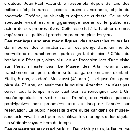
créateur, Jean-Paul Favand, a rassemblé depuis 35 ans des
milliers d’objets rares : pièces foraines anciennes, objets du
spectacle (Théâtre, music-hall) et objets de curiosité. Ce musée
spectacle vivant est une gigantesque scène où le public est
acteur de ses propres rêves. Cette visite fut à la hauteur de mes
espérances… petits et grands en prennent plein les yeux.
Des manèges anciens magnifiques,
des spectacles toutes les
demi-heures, des animations… on est plongé dans un monde
merveilleux et franchement, parfois, ça fait du bien ! C’était du
bonheur à l’état pur, alors si tu en as l’occasion lors d’une visite
sur Paris, n’hésite pas. Le Musée des Arts Forains vaut
franchement un petit détour si tu as gardé ton âme d’enfant.
Stella, 5 ans, a adoré. Moi aussi (41 ans )… et jusqu’au grand
père de 72 ans, on avait tous le sourire. Attention, ce n’est pas
ouvert tout le temps, mieux vaut bien se renseigner avant. Un
musée-spectacle à visiter toute l’année, des visites guidées
participatives sont proposées tout au long de l’année sur
réservation. Le public nécessite d’être guidé car dans ce musée-
spectacle vivant, il est permis d’utiliser les manèges et les objets.
Un véritable voyage hors du temps.
Des ouvertures au grand public :
Deux fois par an, le lieu ouvre