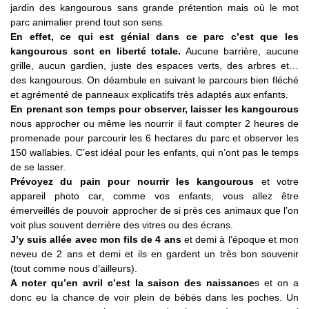
jardin des kangourous sans grande prétention mais où le mot
parc animalier prend tout son sens.
En effet, ce qui est génial dans ce parc c’est que les
kangourous sont en liberté totale.
Aucune barrière, aucune
grille, aucun gardien, juste des espaces verts, des arbres et…
des kangourous. On déambule en suivant le parcours bien fléché
et agrémenté de panneaux explicatifs très adaptés aux enfants.
En prenant son temps pour observer, laisser les kangourous
nous approcher ou même les nourrir il faut compter 2 heures de
promenade pour parcourir les 6 hectares du parc et observer les
150 wallabies. C’est idéal pour les enfants, qui n’ont pas le temps
de se lasser.
Prévoyez du pain pour nourrir les kangourous
et votre
appareil photo car, comme vos enfants, vous allez être
émerveillés de pouvoir approcher de si près ces animaux que l’on
voit plus souvent derrière des vitres ou des écrans.
J’y suis allée avec mon fils de 4 ans
et demi à l’époque et mon
neveu de 2 ans et demi et ils en gardent un très bon souvenir
(tout comme nous d’ailleurs).
A noter qu’en avril c’est la saison des naissance
s et on a
donc eu la chance de voir plein de bébés dans les poches. Un