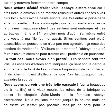
car on y trouvera forcément notre compte.
Nous avions décidé d’aller voir l’abbaye cistercienne
car il
était indiqué environ 1h de marche (plusieurs autres choses à voir
plus loin). Nous avons hésité encore une fois entre le porte-bébé
et la poussette… Nous avons opté pour la poussette à cause de
la chaleur : mauvaise idée ! Les sentiers sont ombragés et très
agréables (même à 14h en plein mois d’août), j’ai même enfilé
une veste à ma fille (et moi aussi). Si les sentiers sont plutôt
accessibles en poussette ce n’est pas très agréable : ça reste des
sentiers de randonnée. D’ailleurs pour monter à l’abbaye, on a dû
faire plusieurs chemins pour trouver celui praticable en poussette.
En tout cas, nous avons bien profité !
Les sentiers sont très
jolis, les espèces d’arbres sont indiquées, ça sent bon la garrigue
et on entend le bruit de l’eau qu’on a l’impression de remonter au
fil du chemin (c’est d’ailleurs ce que l’on fait puisqu’on peut
atteindre la source).
Nous avons pu voir une très jolie cascade !
(qui a beaucoup
plu à ma fille) et le vieux moulin, les ruines de la fabrique de
papier, la chapelle Saint-Martin et la fameuse abbaye
cistercienne. Nous voulions monter jusqu’à la source mais en
poussette ce n’était pas possible, tant pis ce sera pour la