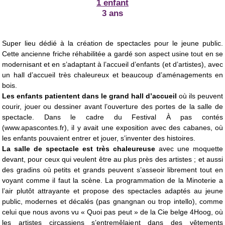
1 enfant
3 ans
Super lieu dédié à la création de spectacles pour le jeune public.
Cette ancienne friche réhabilitée a gardé son aspect usine tout en se
modernisant et en s’adaptant à l’accueil d’enfants (et d’artistes), avec
un hall d’accueil très chaleureux et beaucoup d’aménagements en
bois.
Les enfants patientent dans le grand hall d’accueil
où ils peuvent
courir, jouer ou dessiner avant l’ouverture des portes de la salle de
spectacle. Dans le cadre du Festival À pas contés
(www.apascontes.fr), il y avait une exposition avec des cabanes, où
les enfants pouvaient entrer et jouer, s’inventer des histoires.
La salle de spectacle est très chaleureuse
avec une moquette
devant, pour ceux qui veulent être au plus près des artistes ; et aussi
des gradins où petits et grands peuvent s’asseoir librement tout en
voyant comme il faut la scène. La programmation de la Minoterie a
l’air plutôt attrayante et propose des spectacles adaptés au jeune
public, modernes et décalés (pas gnangnan ou trop intello), comme
celui que nous avons vu « Quoi pas peut » de la Cie belge 4Hoog, où
les artistes circassiens s’entremêlaient dans des vêtements