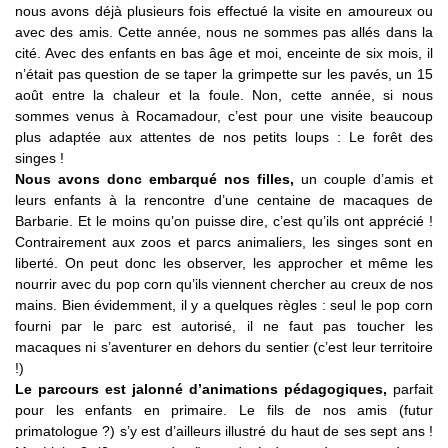
nous avons déjà plusieurs fois effectué la visite en amoureux ou
avec des amis. Cette année, nous ne sommes pas allés dans la
cité. Avec des enfants en bas âge et moi, enceinte de six mois, il
n’était pas question de se taper la grimpette sur les pavés, un 15
août entre la chaleur et la foule. Non, cette année, si nous
sommes venus à Rocamadour, c’est pour une visite beaucoup
plus adaptée aux attentes de nos petits loups : Le forêt des
singes !
Nous avons donc embarqué nos filles,
un couple d’amis et
leurs enfants à la rencontre d’une centaine de macaques de
Barbarie. Et le moins qu’on puisse dire, c’est qu’ils ont apprécié !
Contrairement aux zoos et parcs animaliers, les singes sont en
liberté. On peut donc les observer, les approcher et même les
nourrir avec du pop corn qu’ils viennent chercher au creux de nos
mains. Bien évidemment, il y a quelques règles : seul le pop corn
fourni par le parc est autorisé, il ne faut pas toucher les
macaques ni s’aventurer en dehors du sentier (c’est leur territoire
!)
Le parcours est jalonné d’animations pédagogiques,
parfait
pour les enfants en primaire. Le fils de nos amis (futur
primatologue ?) s’y est d’ailleurs illustré du haut de ses sept ans !