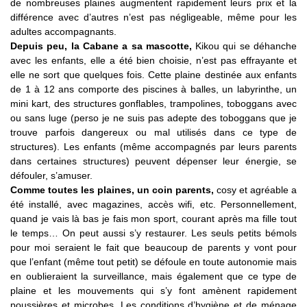
de nombreuses plaines augmentent rapidement leurs prix et la
différence avec d’autres n’est pas négligeable, même pour les
adultes accompagnants.
Depuis peu, la Cabane a sa mascotte,
Kikou qui se déhanche
avec les enfants, elle a été bien choisie, n’est pas effrayante et
elle ne sort que quelques fois. Cette plaine destinée aux enfants
de 1 à 12 ans comporte des piscines à balles, un labyrinthe, un
mini kart, des structures gonflables, trampolines, toboggans avec
ou sans luge (perso je ne suis pas adepte des toboggans que je
trouve parfois dangereux ou mal utilisés dans ce type de
structures). Les enfants (même accompagnés par leurs parents
dans certaines structures) peuvent dépenser leur énergie, se
défouler, s’amuser.
Comme toutes les plaines, un coin parents,
cosy et agréable a
été installé, avec magazines, accès wifi, etc. Personnellement,
quand je vais là bas je fais mon sport, courant après ma fille tout
le temps… On peut aussi s’y restaurer. Les seuls petits bémols
pour moi seraient le fait que beaucoup de parents y vont pour
que l’enfant (même tout petit) se défoule en toute autonomie mais
en oublieraient la surveillance, mais également que ce type de
plaine et les mouvements qui s’y font amènent rapidement
poussières et microbes. Les conditions d’hygiène et de ménage