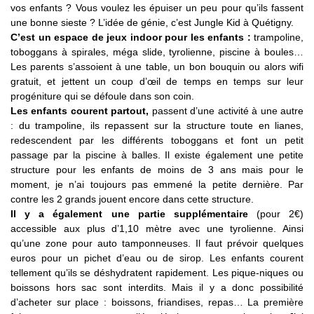
vos enfants ? Vous voulez les épuiser un peu pour qu’ils fassent
une bonne sieste ? L’idée de génie, c’est Jungle Kid à Quétigny.
C’est un espace de jeux indoor pour les enfants :
trampoline,
toboggans à spirales, méga slide, tyrolienne, piscine à boules…
Les parents s’assoient à une table, un bon bouquin ou alors wifi
gratuit, et jettent un coup d’œil de temps en temps sur leur
progéniture qui se défoule dans son coin.
Les enfants courent partout,
passent d’une activité à une autre
: du trampoline, ils repassent sur la structure toute en lianes,
redescendent par les différents toboggans et font un petit
passage par la piscine à balles. Il existe également une petite
structure pour les enfants de moins de 3 ans mais pour le
moment, je n’ai toujours pas emmené la petite dernière. Par
contre les 2 grands jouent encore dans cette structure.
Il y a également une partie supplémentaire
(pour 2€)
accessible aux plus d’1,10 mètre avec une tyrolienne. Ainsi
qu’une zone pour auto tamponneuses. Il faut prévoir quelques
euros pour un pichet d’eau ou de sirop. Les enfants courent
tellement qu’ils se déshydratent rapidement. Les pique-niques ou
boissons hors sac sont interdits. Mais il y a donc possibilité
d’acheter sur place : boissons, friandises, repas… La première