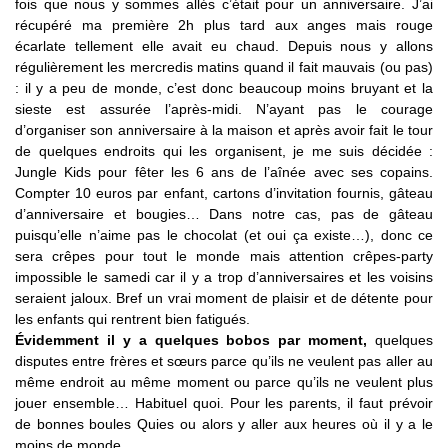
fois que nous y sommes allés c’était pour un anniversaire. J’ai
récupéré ma première 2h plus tard aux anges mais rouge
écarlate tellement elle avait eu chaud. Depuis nous y allons
régulièrement les mercredis matins quand il fait mauvais (ou pas)
: il y a peu de monde, c’est donc beaucoup moins bruyant et la
sieste est assurée l’après-midi. N’ayant pas le courage
d’organiser son anniversaire à la maison et après avoir fait le tour
de quelques endroits qui les organisent, je me suis décidée :
Jungle Kids pour fêter les 6 ans de l’aînée avec ses copains.
Compter 10 euros par enfant, cartons d’invitation fournis, gâteau
d’anniversaire et bougies… Dans notre cas, pas de gâteau
puisqu’elle n’aime pas le chocolat (et oui ça existe…), donc ce
sera crêpes pour tout le monde mais attention crêpes-party
impossible le samedi car il y a trop d’anniversaires et les voisins
seraient jaloux. Bref un vrai moment de plaisir et de détente pour
les enfants qui rentrent bien fatigués.
Évidemment il y a quelques bobos par moment,
quelques
disputes entre frères et sœurs parce qu’ils ne veulent pas aller au
même endroit au même moment ou parce qu’ils ne veulent plus
jouer ensemble… Habituel quoi. Pour les parents, il faut prévoir
de bonnes boules Quies ou alors y aller aux heures où il y a le
moins de monde.