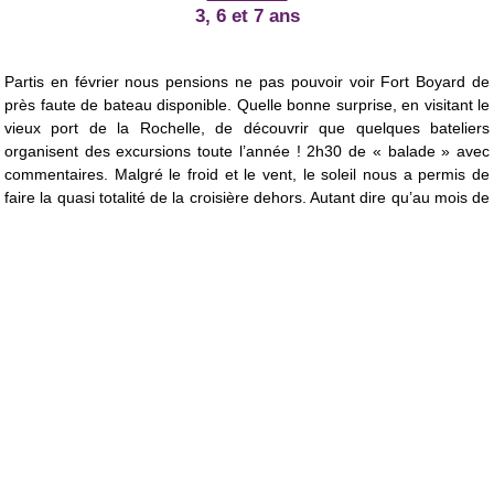
3, 6 et 7 ans
Partis en février nous pensions ne pas pouvoir voir Fort Boyard de
près faute de bateau disponible. Quelle bonne surprise, en visitant le
vieux port de la Rochelle, de découvrir que quelques bateliers
organisent des excursions toute l’année ! 2h30 de « balade » avec
commentaires. Malgré le froid et le vent, le soleil nous a permis de
faire la quasi totalité de la croisière dehors. Autant dire qu’au mois de
février c’est juste « trop bien » (dixit la petite dernière) d’être sur le
pont du bateau, lunettes de soleil sur le nez et sans avoir froid.
Quel plaisir de voir les enfants s’émerveiller de voir le fort en
vrai.
En ce qui concerne le fort en lui-même, il est bien sûr
impressionnant. C’est dommage qu’on ne puisse pas le visiter. Bien
sûr ce que l’on ne voit jamais, ni à la TV ni sur les photos, c’est la
plateforme que l’équipe de l’émission Fort boyard a fait construire et
qui reste toute l’année en place. En bref, c’est très bien. Même l’hiver
c’est possible… mais attention pas tous les jours !