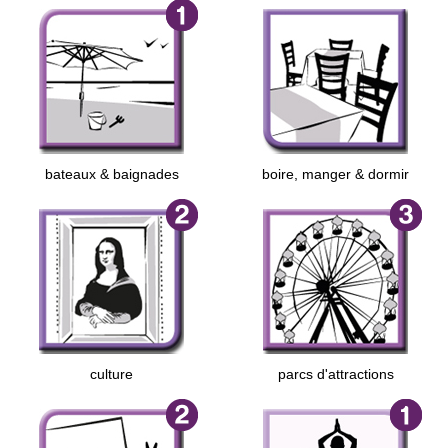
bateaux & baignades
boire, manger & dormir
culture
parcs d'attractions