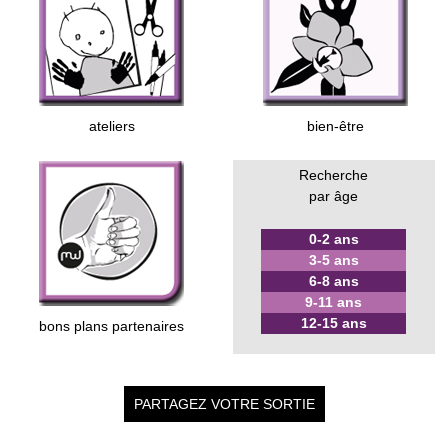
ateliers
bien-être
Recherche
par âge
0-2 ans
3-5 ans
6-8 ans
9-11 ans
12-15 ans
bons plans partenaires
PARTAGEZ VOTRE SORTIE