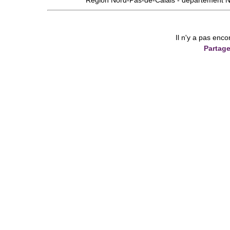
Région
Nord-Pas-de-Calais
- département
N
Il n'y a pas enco
Partage