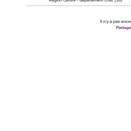
Région
Centre
- département
Cher
(18)
Il n'y a pas enco
Partage