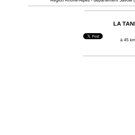
Région
Rhône-Alpes
- département
Savoie
LA TAN
à 45 km