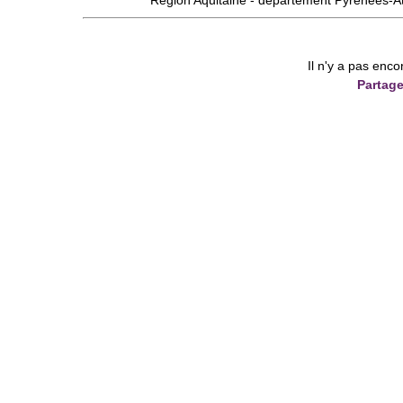
Région
Aquitaine
- département
Pyrénées-A
Il n'y a pas enco
Partage