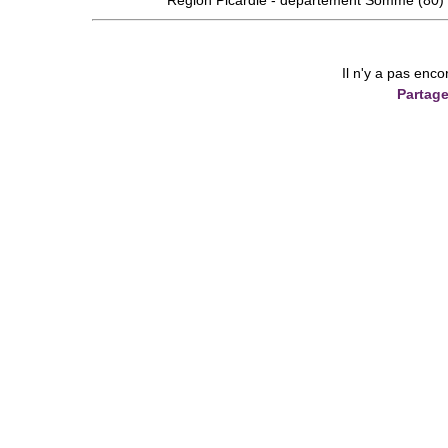
Région
Picardie
- département
Somme
(80)
Il n'y a pas enco
Partage