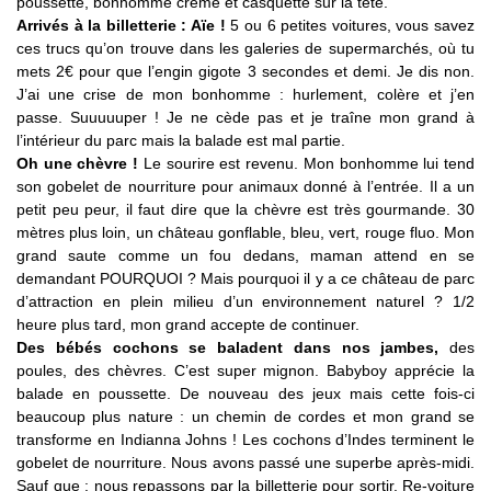
poussette, bonhomme crémé et casquette sur la tête.
Arrivés à la billetterie : Aïe !
5 ou 6 petites voitures, vous savez
ces trucs qu’on trouve dans les galeries de supermarchés, où tu
mets 2€ pour que l’engin gigote 3 secondes et demi. Je dis non.
J’ai une crise de mon bonhomme : hurlement, colère et j’en
passe. Suuuuuper ! Je ne cède pas et je traîne mon grand à
l’intérieur du parc mais la balade est mal partie.
Oh une chèvre !
Le sourire est revenu. Mon bonhomme lui tend
son gobelet de nourriture pour animaux donné à l’entrée. Il a un
petit peu peur, il faut dire que la chèvre est très gourmande. 30
mètres plus loin, un château gonflable, bleu, vert, rouge fluo. Mon
grand saute comme un fou dedans, maman attend en se
demandant POURQUOI ? Mais pourquoi il y a ce château de parc
d’attraction en plein milieu d’un environnement naturel ? 1/2
heure plus tard, mon grand accepte de continuer.
Des bébés cochons se baladent dans nos jambes,
des
poules, des chèvres. C’est super mignon. Babyboy apprécie la
balade en poussette. De nouveau des jeux mais cette fois-ci
beaucoup plus nature : un chemin de cordes et mon grand se
transforme en Indianna Johns ! Les cochons d’Indes terminent le
gobelet de nourriture. Nous avons passé une superbe après-midi.
Sauf que : nous repassons par la billetterie pour sortir. Re-voiture