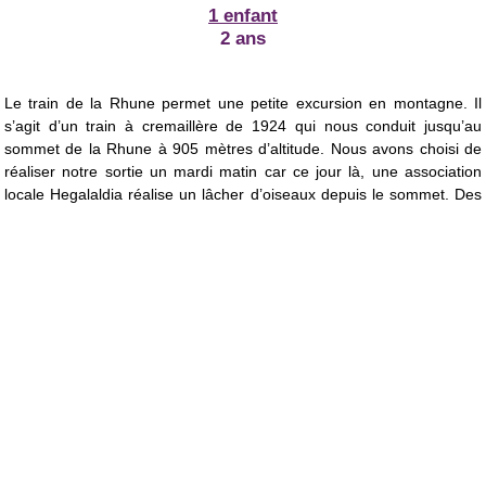
1 enfant
2 ans
Le train de la Rhune permet une petite excursion en montagne. Il
s’agit d’un train à cremaillère de 1924 qui nous conduit jusqu’au
sommet de la Rhune à 905 mètres d’altitude. Nous avons choisi de
réaliser notre sortie un mardi matin car ce jour là, une association
locale Hegalaldia réalise un lâcher d’oiseaux depuis le sommet. Des
rapaces soignés puis relâchés dans leur milieu naturel.
Si vous aussi vous souhaitez faire cette excursion,
préférez
partir tôt car c’est une activité prisée des touristes et très rapidement
la queue pour récupérer les tickets devient énorme ! Pour pouvoir
assister au lâcher de faucons, il nous fallait être sur le site avant
8h30, heure de départ du premier train. Arrivés vers 8h10, j’ai fait
environ 15 min de queue avant de pouvoir récupérer nos billets.
Nous avons donc réussi (pas sans mal !) à monter dans le train de
8h30 : c’est parti pour 35 minutes d’ascension dans un train de
collection des années 20. Super !
Le temps du trajet est pour les voyageurs l’occasion d’admirer
un magnifique paysage et quelques animaux en liberté :
les